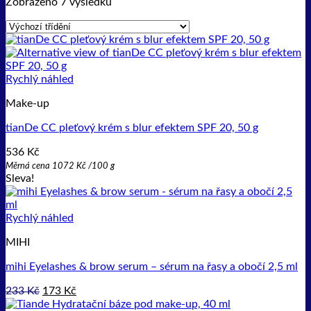
Zobrazeno 7 výsledků
Rychlý náhled
Make-up
tianDe CC pleťový krém s blur efektem SPF 20, 50 g
536
Kč
Měrná cena
1072
Kč
/
100 g
Sleva!
Rychlý náhled
MIHI
mihi Eyelashes & brow serum – sérum na řasy a obočí 2,5 ml
Původní
Aktuální
233
Kč
173
Kč
cena
cena