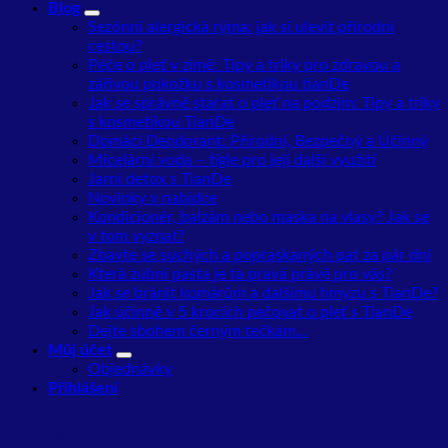
Blog
Sezónní alergická rýma: jak si ulevit přírodní
cestou?
Péče o pleť v zimě: Tipy a triky pro zdravou a
zářivou pokožku s kosmetikou tianDe
Jak se správně starat o pleť na podzim: Tipy a triky
s kosmetikou TianDe
Domácí Deodorant: Přírodní, Bezpečný a Účinný
Micelární voda – fígle pro její další využití
Jarní detox s TianDe
Novinky v nabídce
Kondicionér, balzám nebo maska na vlasy? Jak se
v tom vyznat?
Zbavte se suchých a popraskaných pat za pár dní
Která zubní pasta je ta pravá právě pro vás?
Jak se bránit komárům a dalšímu hmyzu s TianDe?
Jak účinně v 5 krocích pečovat o pleť s TianDe
Dejte sbohem černým tečkám…
Můj účet
Objednávky
Přihlášení
Přihlášení