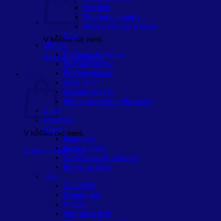
Pro děti
Podpora Imunity
Péče o klouby a kosti
Čaje
V košíku nic není.
Obličej
Čištění a tonizace
Zpět do obchodu
Pleťové krémy
Pleťové masky
Košík
Oční okolí
Balzámy na rty
Séra a speciální přípravky
Zuby
Make-up
Vlasy
V košíku nic není.
Šampóny
Péče o vlasy
Zpět do obchodu
Vlasové vody a tonika
Barvy na vlasy
Tělo
Celulitida
Deodorant
Mýdla
Sprchové gely