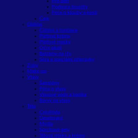
Pro děti
Podpora Imunity
Péče o klouby a kosti
Čaje
Obličej
Čištění a tonizace
Pleťové krémy
Pleťové masky
Oční okolí
Balzámy na rty
Séra a speciální přípravky
Zuby
Make-up
Vlasy
Šampóny
Péče o vlasy
Vlasové vody a tonika
Barvy na vlasy
Tělo
Celulitida
Deodorant
Mýdla
Sprchové gely
Tělová mléka a krémy