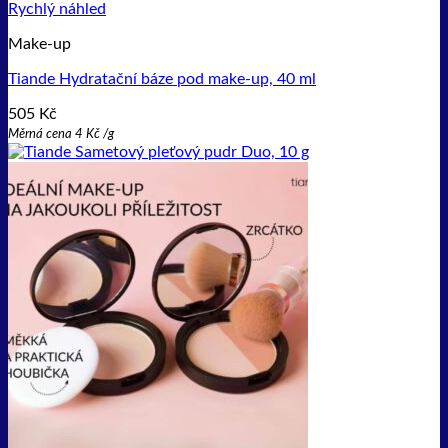
byla:
je:
Rychlý náhled
233 Kč.
173 Kč.
Make-up
Tiande Hydratační báze pod make-up, 40 ml
505
Kč
Měrná cena
4
Kč
/
g