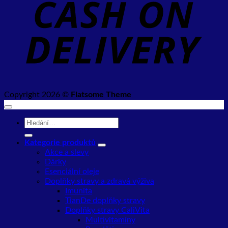
D
Copyright 2026 ©
Flatsome Theme
Hledat:
Kategorie produktů
Akce a slevy
Dárky
Esenciální oleje
Doplňky stravy a zdravá výživa
Imunita
TianDe doplňky stravy
Doplňky stravy CaliVita
Multivitamíny