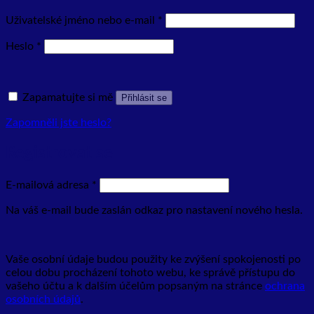
Povinné
Uživatelské jméno nebo e-mail
*
Povinné
Heslo
*
Zapamatujte si mě
Přihlásit se
Zapomněli jste heslo?
Registrovat se
Povinné
E-mailová adresa
*
Na váš e-mail bude zaslán odkaz pro nastavení nového hesla.
Vaše osobní údaje budou použity ke zvýšení spokojenosti po
celou dobu procházení tohoto webu, ke správě přístupu do
vašeho účtu a k dalším účelům popsaným na stránce
ochrana
osobních údajů
.