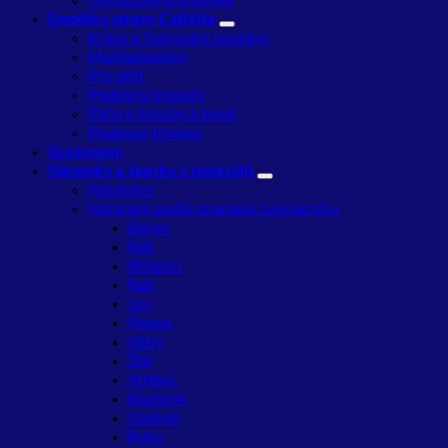
Holistická kosmetika
Doplňky stravy CaliVita
Krása a tvarování postavy
Multivitamíny
Pro děti
Podpora Imunity
Péče o klouby a kosti
Podpora trávení
Greenway
Náramky a šperky z minerálů
Náušnice
Náramky podle znamení zvěrokruhu
Beran
Býk
Blíženci
Rak
Lev
Panna
Váhy
Štír
Střelec
Kozoroh
Vodnář
Ryby