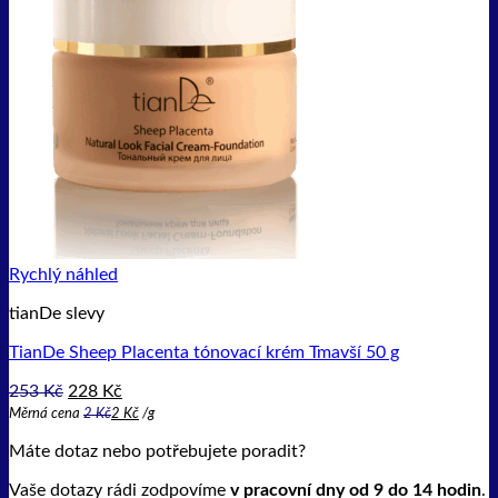
Rychlý náhled
tianDe slevy
TianDe Sheep Placenta tónovací krém Tmavší 50 g
Původní
Aktuální
253
Kč
228
Kč
cena
cena
Měrná cena
2
Kč
2
Kč
/
g
byla:
je:
Máte dotaz nebo potřebujete poradit?
253 Kč.
228 Kč.
Vaše dotazy rádi zodpovíme
v pracovní dny od 9 do 14 hodin
.