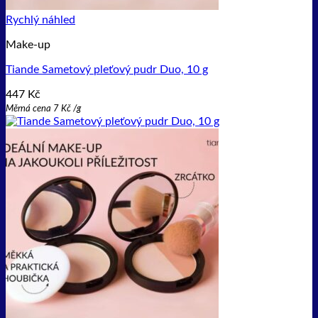
Rychlý náhled
Make-up
Tiande Sametový pleťový pudr Duo, 10 g
447
Kč
Měrná cena
7
Kč
/
g