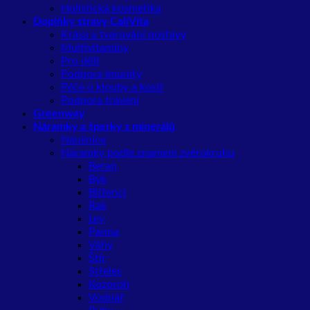
Holistická kosmetika
Doplňky stravy CaliVita
Krása a tvarování postavy
Multivitamíny
Pro děti
Podpora Imunity
Péče o klouby a kosti
Podpora trávení
Greenway
Náramky a šperky z minerálů
Náušnice
Náramky podle znamení zvěrokruhu
Beran
Býk
Blíženci
Rak
Lev
Panna
Váhy
Štír
Střelec
Kozoroh
Vodnář