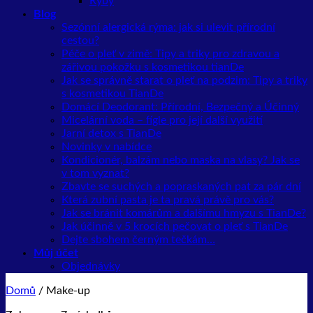
Ryby
Blog
Sezónní alergická rýma: jak si ulevit přírodní
cestou?
Péče o pleť v zimě: Tipy a triky pro zdravou a
zářivou pokožku s kosmetikou tianDe
Jak se správně starat o pleť na podzim: Tipy a triky
s kosmetikou TianDe
Domácí Deodorant: Přírodní, Bezpečný a Účinný
Micelární voda – fígle pro její další využití
Jarní detox s TianDe
Novinky v nabídce
Kondicionér, balzám nebo maska na vlasy? Jak se
v tom vyznat?
Zbavte se suchých a popraskaných pat za pár dní
Která zubní pasta je ta pravá právě pro vás?
Jak se bránit komárům a dalšímu hmyzu s TianDe?
Jak účinně v 5 krocích pečovat o pleť s TianDe
Dejte sbohem černým tečkám…
Můj účet
Objednávky
Domů
/
Make-up