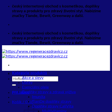
Přeskočit
český internetový obchod s kosmetikou, doplňky
na
stravy a produkty pro zdravý životní styl. Nabízíme
obsah
značky Tiande, Bewit, Greenway a další.
český internetový obchod s kosmetikou, doplňky
stravy a produkty pro zdravý životní styl. Nabízíme
značky Tiande, Bewit, Greenway a další.
Kategorie produktů
Akce a slevy
Hledat:
Dárky
Esenciální oleje
Doplňky stravy a zdravá výživa
Přihlášení
Imunita
TianDe doplňky stravy
Košík /
0
Kč
Doplňky stravy CaliVita
Multivitamíny