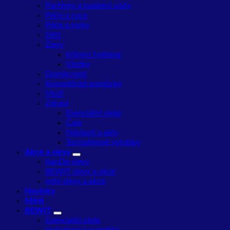
Parfémy a toaletní vody
Péče o ruce
Péče o nohy
Děti
Ženy
Intimní hygiena
Vložky
Domácnost
Kosmetické pomůcky
Muži
Zdraví
Esenciální oleje
Čaje
Náplasti a gely
Turmalínové výrobky
Akce a slevy
tianDe slevy
BEWIT slevy a akce
mihi slevy a akce
Novinky
MIHI
BEWIT
Esenciální oleje