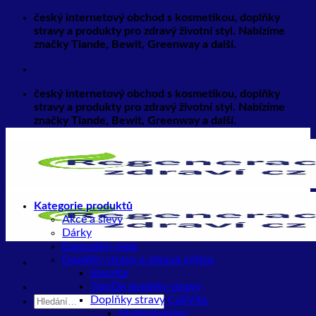
Přeskočit
český internetový obchod s kosmetikou, doplňky
na
stravy a produkty pro zdravý životní styl. Nabízíme
obsah
značky Tiande, Bewit, Greenway a další.
český internetový obchod s kosmetikou, doplňky
stravy a produkty pro zdravý životní styl. Nabízíme
značky Tiande, Bewit, Greenway a další.
Kategorie produktů
Akce a slevy
Dárky
Esenciální oleje
Doplňky stravy a zdravá výživa
Imunita
TianDe doplňky stravy
Hledat:
Doplňky stravy CaliVita
Multivitamíny