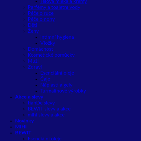
Tělová mléka a krémy
Parfémy a toaletní vody
Péče o ruce
Péče o nohy
Děti
Ženy
Intimní hygiena
Vložky
Domácnost
Kosmetické pomůcky
Muži
Zdraví
Esenciální oleje
Čaje
Náplasti a gely
Turmalínové výrobky
Akce a slevy
tianDe slevy
BEWIT slevy a akce
mihi slevy a akce
Novinky
MIHI
BEWIT
Esenciální oleje