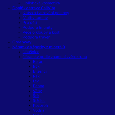
Holistická kosmetika
Doplňky stravy CaliVita
Krása a tvarování postavy
Multivitamíny
Pro děti
Podpora Imunity
Péče o klouby a kosti
Podpora trávení
Greenway
Náramky a šperky z minerálů
Náušnice
Náramky podle znamení zvěrokruhu
Beran
Býk
Blíženci
Rak
Lev
Panna
Váhy
Štír
Střelec
Kozoroh
Vodnář