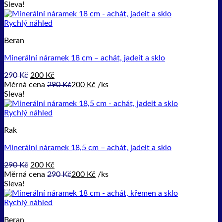
byla:
je:
Sleva!
290 Kč.
200 Kč.
Rychlý náhled
Beran
Minerální náramek 18 cm – achát, jadeit a sklo
Původní
Aktuální
290
Kč
200
Kč
cena
cena
Měrná cena
290
Kč
200
Kč
/
ks
byla:
je:
Sleva!
290 Kč.
200 Kč.
Rychlý náhled
Rak
Minerální náramek 18,5 cm – achát, jadeit a sklo
Původní
Aktuální
290
Kč
200
Kč
cena
cena
Měrná cena
290
Kč
200
Kč
/
ks
byla:
je:
Sleva!
290 Kč.
200 Kč.
Rychlý náhled
Beran