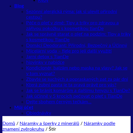
Ryby
Blog
Sezónní alergická rýma: jak si ulevit přírodní
cestou?
Péče o pleť v zimě: Tipy a triky pro zdravou a
zářivou pokožku s kosmetikou tianDe
Jak se správně starat o pleť na podzim: Tipy a triky
s kosmetikou TianDe
Domácí Deodorant: Přírodní, Bezpečný a Účinný
Micelární voda – fígle pro její další využití
Jarní detox s TianDe
Novinky v nabídce
Kondicionér, balzám nebo maska na vlasy? Jak se
v tom vyznat?
Zbavte se suchých a popraskaných pat za pár dní
Která zubní pasta je ta pravá právě pro vás?
Jak se bránit komárům a dalšímu hmyzu s TianDe?
Jak účinně v 5 krocích pečovat o pleť s TianDe
Dejte sbohem černým tečkám…
Můj účet
Objednávky
Domů
/
Náramky a šperky z minerálů
/
Náramky podle
znamení zvěrokruhu
/
Štír