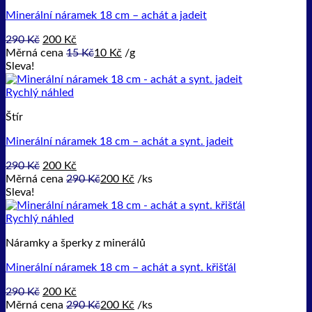
Minerální náramek 18 cm – achát a jadeit
Původní
Aktuální
290
Kč
200
Kč
cena
cena
Měrná cena
15
Kč
10
Kč
/
g
byla:
je:
Sleva!
290 Kč.
200 Kč.
Rychlý náhled
Štír
Minerální náramek 18 cm – achát a synt. jadeit
Původní
Aktuální
290
Kč
200
Kč
cena
cena
Měrná cena
290
Kč
200
Kč
/
ks
byla:
je:
Sleva!
290 Kč.
200 Kč.
Rychlý náhled
Náramky a šperky z minerálů
Minerální náramek 18 cm – achát a synt. křišťál
Původní
Aktuální
290
Kč
200
Kč
cena
cena
Měrná cena
290
Kč
200
Kč
/
ks