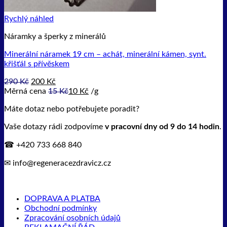
Rychlý náhled
Náramky a šperky z minerálů
Minerální náramek 19 cm – achát, minerální kámen, synt.
křišťál s přívěskem
Původní
Aktuální
290
Kč
200
Kč
cena
cena
Měrná cena
15
Kč
10
Kč
/
g
byla:
je:
Máte dotaz nebo potřebujete poradit?
290 Kč.
200 Kč.
Vaše dotazy rádi zodpovíme
v pracovní dny od 9 do 14 hodin
.
☎ +420 733 668 840
✉ info@regeneracezdravicz.cz
DOPRAVA A PLATBA
Obchodní podmínky
Zpracování osobních údajů