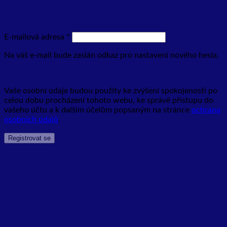
Registrovat se
Povinné
E-mailová adresa
*
Na váš e-mail bude zaslán odkaz pro nastavení nového hesla.
Vaše osobní údaje budou použity ke zvýšení spokojenosti po
celou dobu procházení tohoto webu, ke správě přístupu do
vašeho účtu a k dalším účelům popsaným na stránce
ochrana
osobních údajů
.
Registrovat se