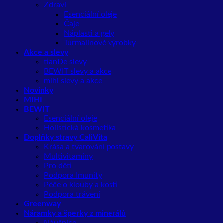
Zdraví
Esenciální oleje
Čaje
Náplasti a gely
Turmalínové výrobky
Akce a slevy
tianDe slevy
BEWIT slevy a akce
mihi slevy a akce
Novinky
MIHI
BEWIT
Esenciální oleje
Holistická kosmetika
Doplňky stravy CaliVita
Krása a tvarování postavy
Multivitamíny
Pro děti
Podpora Imunity
Péče o klouby a kosti
Podpora trávení
Greenway
Náramky a šperky z minerálů
Náušnice