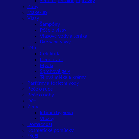
Séra a speciální přípravky
Zuby
Make-up
Vlasy
Šampóny
Péče o vlasy
Vlasové vody a tonika
Barvy na vlasy
Tělo
Celulitida
Deodorant
Mýdla
Sprchové gely
Tělová mléka a krémy
Parfémy a toaletní vody
Péče o ruce
Péče o nohy
Děti
Ženy
Intimní hygiena
Vložky
Domácnost
Kosmetické pomůcky
Muži