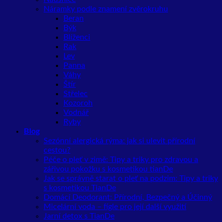
Náramky podle znamení zvěrokruhu
Beran
Býk
Blíženci
Rak
Lev
Panna
Váhy
Štír
Střelec
Kozoroh
Vodnář
Ryby
Blog
Sezónní alergická rýma: jak si ulevit přírodní
cestou?
Péče o pleť v zimě: Tipy a triky pro zdravou a
zářivou pokožku s kosmetikou tianDe
Jak se správně starat o pleť na podzim: Tipy a triky
s kosmetikou TianDe
Domácí Deodorant: Přírodní, Bezpečný a Účinný
Micelární voda – fígle pro její další využití
Jarní detox s TianDe