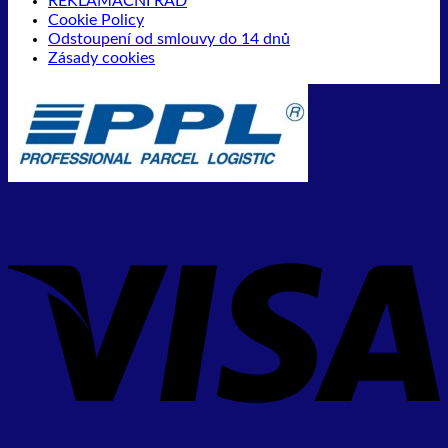
REKLAMAČNÍ ŘÁD
Cookie Policy
Odstoupení od smlouvy do 14 dnů
Zásady cookies
V