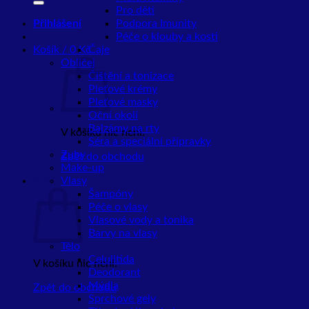
Pro děti
Přihlášení
Podpora Imunity
Péče o klouby a kosti
Košík /
0
Kč
Čaje
Obličej
Čištění a tonizace
Pleťové krémy
Pleťové masky
Oční okolí
Balzámy na rty
V košíku nic není.
Séra a speciální přípravky
Zuby
Zpět do obchodu
Make-up
Košík
Vlasy
Šampóny
Péče o vlasy
Vlasové vody a tonika
Barvy na vlasy
Tělo
Celulitida
V košíku nic není.
Deodorant
Mýdla
Zpět do obchodu
Sprchové gely