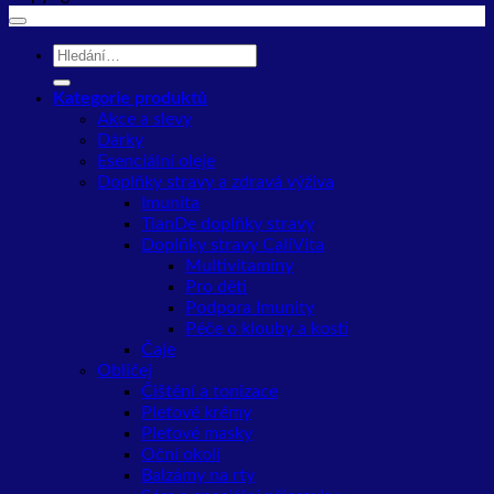
Hledat:
Kategorie produktů
Akce a slevy
Dárky
Esenciální oleje
Doplňky stravy a zdravá výživa
Imunita
TianDe doplňky stravy
Doplňky stravy CaliVita
Multivitamíny
Pro děti
Podpora Imunity
Péče o klouby a kosti
Čaje
Obličej
Čištění a tonizace
Pleťové krémy
Pleťové masky
Oční okolí
Balzámy na rty