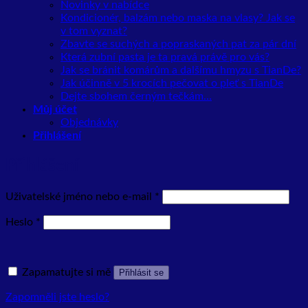
Novinky v nabídce
Kondicionér, balzám nebo maska na vlasy? Jak se
v tom vyznat?
Zbavte se suchých a popraskaných pat za pár dní
Která zubní pasta je ta pravá právě pro vás?
Jak se bránit komárům a dalšímu hmyzu s TianDe?
Jak účinně v 5 krocích pečovat o pleť s TianDe
Dejte sbohem černým tečkám…
Můj účet
Objednávky
Přihlášení
Přihlášení
Povinné
Uživatelské jméno nebo e-mail
*
Povinné
Heslo
*
Zapamatujte si mě
Přihlásit se
Zapomněli jste heslo?