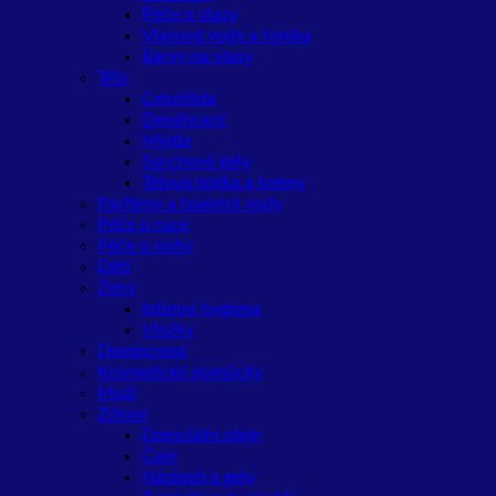
Péče o vlasy
Vlasové vody a tonika
Barvy na vlasy
Tělo
Celulitida
Deodorant
Mýdla
Sprchové gely
Tělová mléka a krémy
Parfémy a toaletní vody
Péče o ruce
Péče o nohy
Děti
Ženy
Intimní hygiena
Vložky
Domácnost
Kosmetické pomůcky
Muži
Zdraví
Esenciální oleje
Čaje
Náplasti a gely