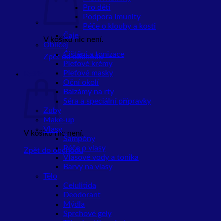
Pro děti
Podpora Imunity
Péče o klouby a kosti
Čaje
V košíku nic není.
Obličej
Čištění a tonizace
Zpět do obchodu
Pleťové krémy
Pleťové masky
Košík
Oční okolí
Balzámy na rty
Séra a speciální přípravky
Zuby
Make-up
Vlasy
V košíku nic není.
Šampóny
Péče o vlasy
Zpět do obchodu
Vlasové vody a tonika
Barvy na vlasy
Tělo
Celulitida
Deodorant
Mýdla
Sprchové gely