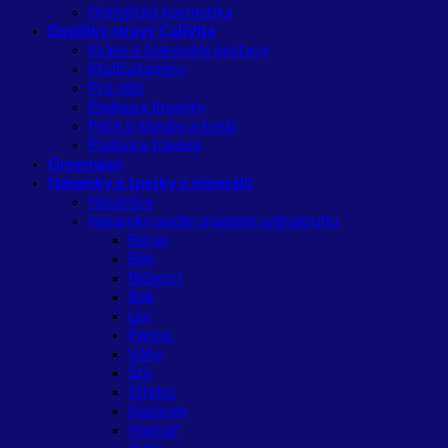
Holistická kosmetika
Doplňky stravy CaliVita
Krása a tvarování postavy
Multivitamíny
Pro děti
Podpora Imunity
Péče o klouby a kosti
Podpora trávení
Greenway
Náramky a šperky z minerálů
Náušnice
Náramky podle znamení zvěrokruhu
Beran
Býk
Blíženci
Rak
Lev
Panna
Váhy
Štír
Střelec
Kozoroh
Vodnář