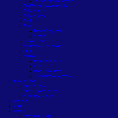
Tělová mléka a krémy
Parfémy a toaletní vody
Péče o ruce
Péče o nohy
Děti
Ženy
Intimní hygiena
Vložky
Domácnost
Kosmetické pomůcky
Muži
Zdraví
Esenciální oleje
Čaje
Náplasti a gely
Turmalínové výrobky
Akce a slevy
tianDe slevy
BEWIT slevy a akce
mihi slevy a akce
Novinky
MIHI
BEWIT
Esenciální oleje