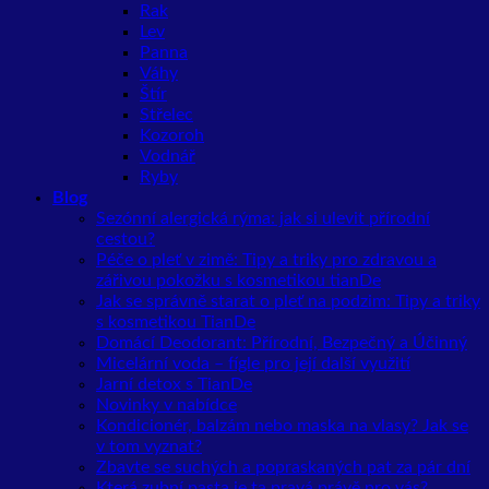
Rak
Lev
Panna
Váhy
Štír
Střelec
Kozoroh
Vodnář
Ryby
Blog
Sezónní alergická rýma: jak si ulevit přírodní
cestou?
Péče o pleť v zimě: Tipy a triky pro zdravou a
zářivou pokožku s kosmetikou tianDe
Jak se správně starat o pleť na podzim: Tipy a triky
s kosmetikou TianDe
Domácí Deodorant: Přírodní, Bezpečný a Účinný
Micelární voda – fígle pro její další využití
Jarní detox s TianDe
Novinky v nabídce
Kondicionér, balzám nebo maska na vlasy? Jak se
v tom vyznat?
Zbavte se suchých a popraskaných pat za pár dní
Která zubní pasta je ta pravá právě pro vás?