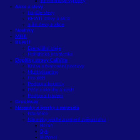
Turmalínové výrobky
Akce a slevy
tianDe slevy
BEWIT slevy a akce
mihi slevy a akce
Novinky
MIHI
BEWIT
Esenciální oleje
Holistická kosmetika
Doplňky stravy CaliVita
Krása a tvarování postavy
Multivitamíny
Pro děti
Podpora Imunity
Péče o klouby a kosti
Podpora trávení
Greenway
Náramky a šperky z minerálů
Náušnice
Náramky podle znamení zvěrokruhu
Beran
Býk
Blíženci