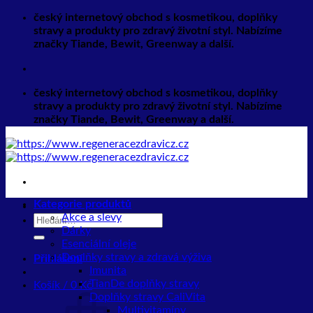
Přeskočit
český internetový obchod s kosmetikou, doplňky
na
stravy a produkty pro zdravý životní styl. Nabízíme
obsah
značky Tiande, Bewit, Greenway a další.
český internetový obchod s kosmetikou, doplňky
stravy a produkty pro zdravý životní styl. Nabízíme
značky Tiande, Bewit, Greenway a další.
Kategorie produktů
Akce a slevy
Hledat:
Dárky
Esenciální oleje
Doplňky stravy a zdravá výživa
Přihlášení
Imunita
TianDe doplňky stravy
Košík /
0
Kč
Doplňky stravy CaliVita
Multivitamíny