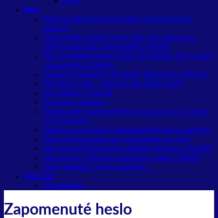
Ryby
Blog
Sezónní alergická rýma: jak si ulevit přírodní
cestou?
Péče o pleť v zimě: Tipy a triky pro zdravou a
zářivou pokožku s kosmetikou tianDe
Jak se správně starat o pleť na podzim: Tipy a triky
s kosmetikou TianDe
Domácí Deodorant: Přírodní, Bezpečný a Účinný
Micelární voda – fígle pro její další využití
Jarní detox s TianDe
Novinky v nabídce
Kondicionér, balzám nebo maska na vlasy? Jak se
v tom vyznat?
Zbavte se suchých a popraskaných pat za pár dní
Která zubní pasta je ta pravá právě pro vás?
Jak se bránit komárům a dalšímu hmyzu s TianDe?
Jak účinně v 5 krocích pečovat o pleť s TianDe
Dejte sbohem černým tečkám…
Můj účet
Objednávky
Zapomenuté heslo