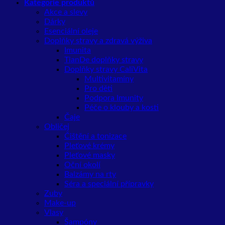
Kategorie produktů
Akce a slevy
Dárky
Esenciální oleje
Doplňky stravy a zdravá výživa
Imunita
TianDe doplňky stravy
Doplňky stravy CaliVita
Multivitamíny
Pro děti
Podpora Imunity
Péče o klouby a kosti
Čaje
Obličej
Čištění a tonizace
Pleťové krémy
Pleťové masky
Oční okolí
Balzámy na rty
Séra a speciální přípravky
Zuby
Make-up
Vlasy
Šampóny