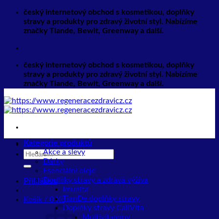
Přeskočit
český internetový obchod s kosmetikou, doplňky
na
stravy a produkty pro zdravý životní styl. Nabízíme
obsah
značky Tiande, Bewit, Greenway a další.
český internetový obchod s kosmetikou, doplňky
stravy a produkty pro zdravý životní styl. Nabízíme
značky Tiande, Bewit, Greenway a další.
Kategorie produktů
Akce a slevy
Hledat:
Dárky
Esenciální oleje
Doplňky stravy a zdravá výživa
Přihlášení
Imunita
TianDe doplňky stravy
Košík /
0
Kč
Doplňky stravy CaliVita
Multivitamíny