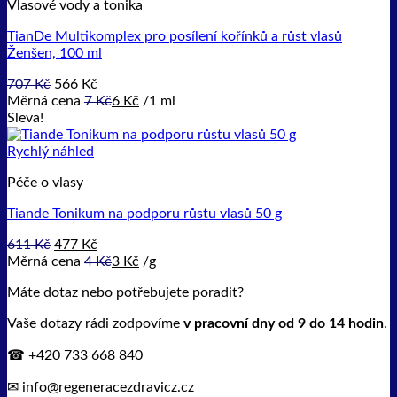
Vlasové vody a tonika
TianDe Multikomplex pro posílení kořínků a růst vlasů
Ženšen, 100 ml
Původní
Aktuální
707
Kč
566
Kč
cena
cena
Měrná cena
7
Kč
6
Kč
/
1 ml
byla:
je:
Sleva!
707 Kč.
566 Kč.
Rychlý náhled
Péče o vlasy
Tiande Tonikum na podporu růstu vlasů 50 g
Původní
Aktuální
611
Kč
477
Kč
cena
cena
Měrná cena
4
Kč
3
Kč
/
g
byla:
je:
Máte dotaz nebo potřebujete poradit?
611 Kč.
477 Kč.
Vaše dotazy rádi zodpovíme
v pracovní dny od 9 do 14 hodin
.
☎ +420 733 668 840
✉ info@regeneracezdravicz.cz