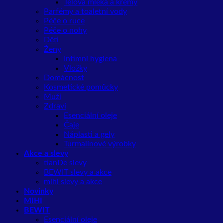
Tělová mléka a krémy
Parfémy a toaletní vody
Péče o ruce
Péče o nohy
Děti
Ženy
Intimní hygiena
Vložky
Domácnost
Kosmetické pomůcky
Muži
Zdraví
Esenciální oleje
Čaje
Náplasti a gely
Turmalínové výrobky
Akce a slevy
tianDe slevy
BEWIT slevy a akce
mihi slevy a akce
Novinky
MIHI
BEWIT
Esenciální oleje