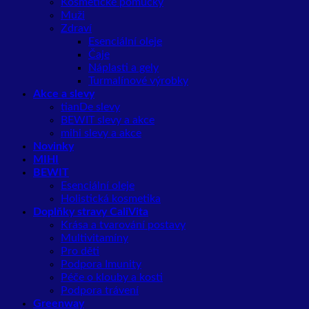
Kosmetické pomůcky
Muži
Zdraví
Esenciální oleje
Čaje
Náplasti a gely
Turmalínové výrobky
Akce a slevy
tianDe slevy
BEWIT slevy a akce
mihi slevy a akce
Novinky
MIHI
BEWIT
Esenciální oleje
Holistická kosmetika
Doplňky stravy CaliVita
Krása a tvarování postavy
Multivitamíny
Pro děti
Podpora Imunity
Péče o klouby a kosti
Podpora trávení
Greenway