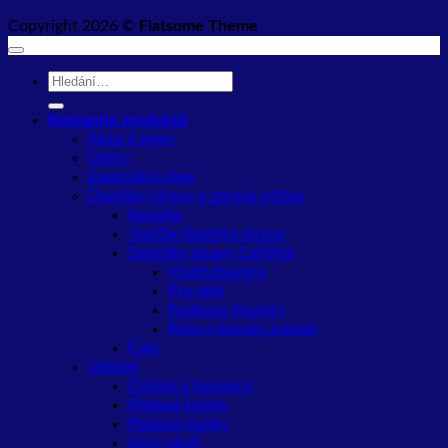
Copyright 2026 ©
Flatsome Theme
Hledat:
Kategorie produktů
Akce a slevy
Dárky
Esenciální oleje
Doplňky stravy a zdravá výživa
Imunita
TianDe doplňky stravy
Doplňky stravy CaliVita
Multivitamíny
Pro děti
Podpora Imunity
Péče o klouby a kosti
Čaje
Obličej
Čištění a tonizace
Pleťové krémy
Pleťové masky
Oční okolí