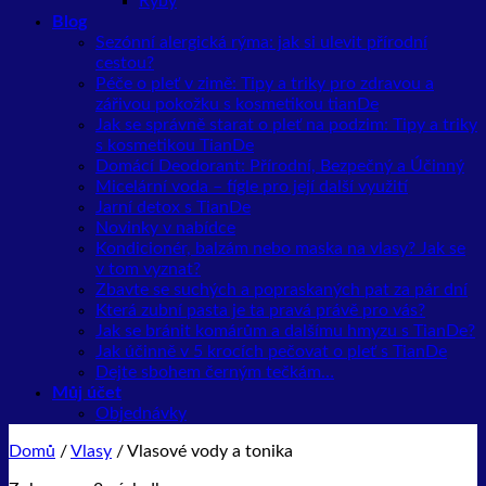
Ryby
Blog
Sezónní alergická rýma: jak si ulevit přírodní
cestou?
Péče o pleť v zimě: Tipy a triky pro zdravou a
zářivou pokožku s kosmetikou tianDe
Jak se správně starat o pleť na podzim: Tipy a triky
s kosmetikou TianDe
Domácí Deodorant: Přírodní, Bezpečný a Účinný
Micelární voda – fígle pro její další využití
Jarní detox s TianDe
Novinky v nabídce
Kondicionér, balzám nebo maska na vlasy? Jak se
v tom vyznat?
Zbavte se suchých a popraskaných pat za pár dní
Která zubní pasta je ta pravá právě pro vás?
Jak se bránit komárům a dalšímu hmyzu s TianDe?
Jak účinně v 5 krocích pečovat o pleť s TianDe
Dejte sbohem černým tečkám…
Můj účet
Objednávky
Domů
/
Vlasy
/
Vlasové vody a tonika