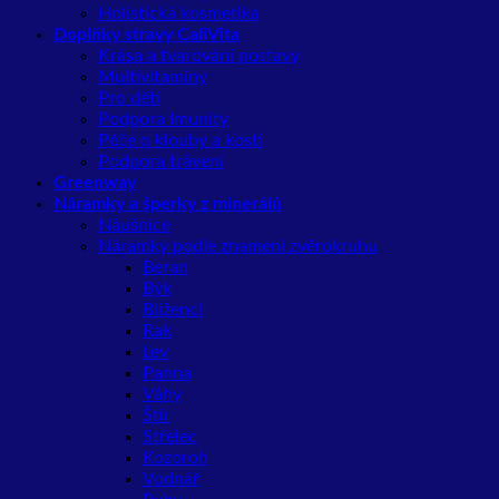
Holistická kosmetika
Doplňky stravy CaliVita
Krása a tvarování postavy
Multivitamíny
Pro děti
Podpora Imunity
Péče o klouby a kosti
Podpora trávení
Greenway
Náramky a šperky z minerálů
Náušnice
Náramky podle znamení zvěrokruhu
Beran
Býk
Blíženci
Rak
Lev
Panna
Váhy
Štír
Střelec
Kozoroh
Vodnář