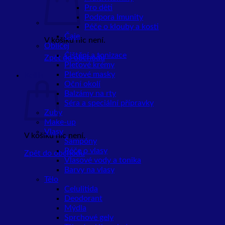
Pro děti
Podpora Imunity
Péče o klouby a kosti
Čaje
V košíku nic není.
Obličej
Čištění a tonizace
Zpět do obchodu
Pleťové krémy
Pleťové masky
Košík
Oční okolí
Balzámy na rty
Séra a speciální přípravky
Zuby
Make-up
Vlasy
V košíku nic není.
Šampóny
Péče o vlasy
Zpět do obchodu
Vlasové vody a tonika
Barvy na vlasy
Tělo
Celulitida
Deodorant
Mýdla
Sprchové gely