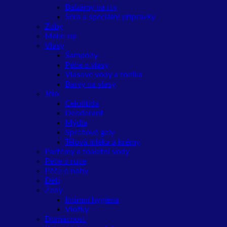
Balzámy na rty
Séra a speciální přípravky
Zuby
Make-up
Vlasy
Šampóny
Péče o vlasy
Vlasové vody a tonika
Barvy na vlasy
Tělo
Celulitida
Deodorant
Mýdla
Sprchové gely
Tělová mléka a krémy
Parfémy a toaletní vody
Péče o ruce
Péče o nohy
Děti
Ženy
Intimní hygiena
Vložky
Domácnost