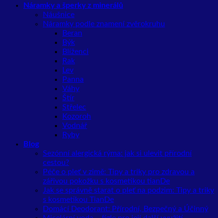
Náramky a šperky z minerálů
Náušnice
Náramky podle znamení zvěrokruhu
Beran
Býk
Blíženci
Rak
Lev
Panna
Váhy
Štír
Střelec
Kozoroh
Vodnář
Ryby
Blog
Sezónní alergická rýma: jak si ulevit přírodní
cestou?
Péče o pleť v zimě: Tipy a triky pro zdravou a
zářivou pokožku s kosmetikou tianDe
Jak se správně starat o pleť na podzim: Tipy a triky
s kosmetikou TianDe
Domácí Deodorant: Přírodní, Bezpečný a Účinný