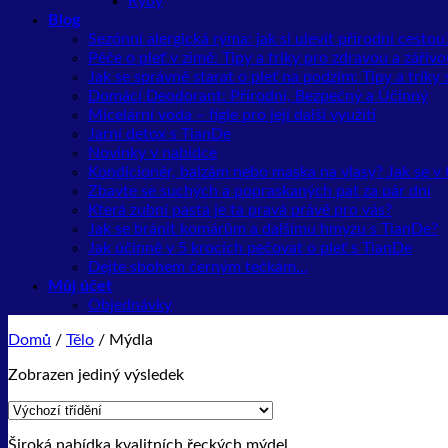
Ryby
Blog
Sezónní alergická rýma: jak si ulevit přírodní cestou
Péče o pleť v zimě: Tipy a triky pro zdravou a záři
Jak se správně starat o pleť na podzim: Tipy a trik
Domácí Deodorant: Přírodní, Bezpečný a Účinný
Micelární voda – fígle pro její další využití
Jarní detox s TianDe
Novinky v nabídce
Kondicionér, balzám nebo maska na vlasy? Jak se v
Zbavte se suchých a popraskaných pat za pár dní
Která zubní pasta je ta pravá právě pro vás?
Jak se bránit komárům a dalšímu hmyzu s TianDe?
Jak účinně v 5 krocích pečovat o pleť s TianDe
Dejte sbohem černým tečkám…
Můj účet
Objednávky
Domů
/
Tělo
/
Mýdla
Zobrazen jediný výsledek
Široká nabídka kvalitních řeckých mýdel