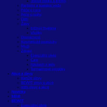
Tělová mléka a krémy
Parfémy a toaletní vody
Péče o ruce
Péče o nohy
Děti
Ženy
Intimní hygiena
Vložky
Domácnost
Kosmetické pomůcky
Muži
Zdraví
Esenciální oleje
Čaje
Náplasti a gely
Turmalínové výrobky
Akce a slevy
tianDe slevy
BEWIT slevy a akce
mihi slevy a akce
Novinky
MIHI
BEWIT
Esenciální oleje