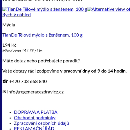
Rychlý náhled
Mýdla
TianDe Tělové mýdlo s ženšenem, 100 g
194
Kč
Měrná cena
194
Kč
/
1 ks
Máte dotaz nebo potřebujete poradit?
Vaše dotazy rádi zodpovíme
v pracovní dny od 9 do 14 hodin
.
☎ +420 733 668 840
✉ info@regeneracezdravicz.cz
DOPRAVA A PLATBA
Obchodní podmínky
Zpracování osobních údajů
REKLAMAČNÍ ŘÁD