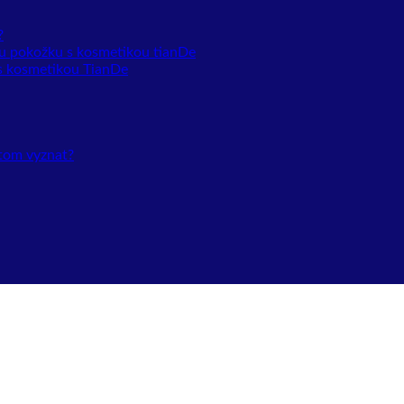
?
vou pokožku s kosmetikou tianDe
y s kosmetikou TianDe
 tom vyznat?