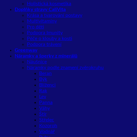
Holistická kosmetika
Doplňky stravy CaliVita
Krása a tvarování postavy
Multivitamíny
Pro děti
Podpora Imunity
Péče o klouby a kosti
Podpora trávení
Greenway
Náramky a šperky z minerálů
Náušnice
Náramky podle znamení zvěrokruhu
Beran
Býk
Blíženci
Rak
Lev
Panna
Váhy
Štír
Střelec
Kozoroh
Vodnář