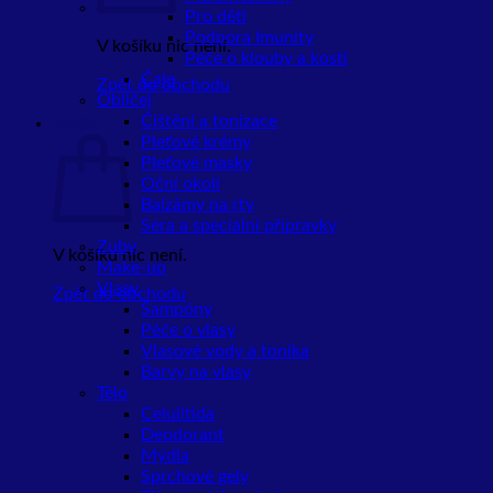
Pro děti
Podpora Imunity
V košíku nic není.
Péče o klouby a kosti
Čaje
Zpět do obchodu
Obličej
Čištění a tonizace
Košík
Pleťové krémy
Pleťové masky
Oční okolí
Balzámy na rty
Séra a speciální přípravky
Zuby
V košíku nic není.
Make-up
Vlasy
Zpět do obchodu
Šampóny
Péče o vlasy
Vlasové vody a tonika
Barvy na vlasy
Tělo
Celulitida
Deodorant
Mýdla
Sprchové gely