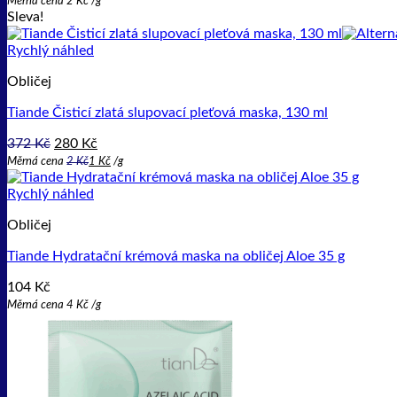
Měrná cena
2
Kč
/
g
Sleva!
Rychlý náhled
Obličej
Tiande Čisticí zlatá slupovací pleťová maska, 130 ml
Původní
Aktuální
372
Kč
280
Kč
cena
cena
Měrná cena
2
Kč
1
Kč
/
g
byla:
je:
372 Kč.
280 Kč.
Rychlý náhled
Obličej
Tiande Hydratační krémová maska na obličej Aloe 35 g
104
Kč
Měrná cena
4
Kč
/
g