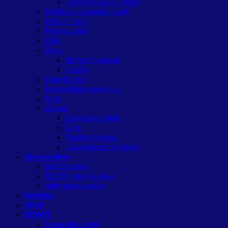
Tělová mléka a krémy
Parfémy a toaletní vody
Péče o ruce
Péče o nohy
Děti
Ženy
Intimní hygiena
Vložky
Domácnost
Kosmetické pomůcky
Muži
Zdraví
Esenciální oleje
Čaje
Náplasti a gely
Turmalínové výrobky
Akce a slevy
tianDe slevy
BEWIT slevy a akce
mihi slevy a akce
Novinky
MIHI
BEWIT
Esenciální oleje