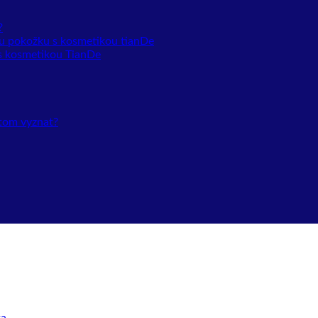
?
vou pokožku s kosmetikou tianDe
y s kosmetikou TianDe
 tom vyznat?