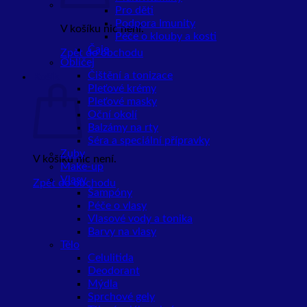
Pro děti
Podpora Imunity
V košíku nic není.
Péče o klouby a kosti
Čaje
Zpět do obchodu
Obličej
Čištění a tonizace
Košík
Pleťové krémy
Pleťové masky
Oční okolí
Balzámy na rty
Séra a speciální přípravky
Zuby
V košíku nic není.
Make-up
Vlasy
Zpět do obchodu
Šampóny
Péče o vlasy
Vlasové vody a tonika
Barvy na vlasy
Tělo
Celulitida
Deodorant
Mýdla
Sprchové gely