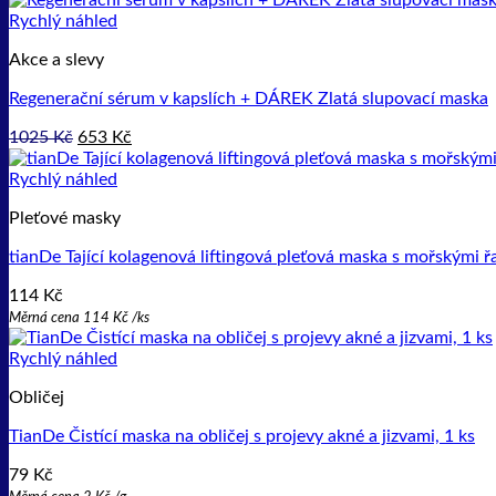
Rychlý náhled
Akce a slevy
Regenerační sérum v kapslích + DÁREK Zlatá slupovací maska
Původní
Aktuální
1025
Kč
653
Kč
cena
cena
byla:
je:
Rychlý náhled
1025 Kč.
653 Kč.
Pleťové masky
tianDe Tající kolagenová liftingová pleťová maska s mořskými ř
114
Kč
Měrná cena
114
Kč
/ks
Rychlý náhled
Obličej
TianDe Čistící maska na obličej s projevy akné a jizvami, 1 ks
79
Kč