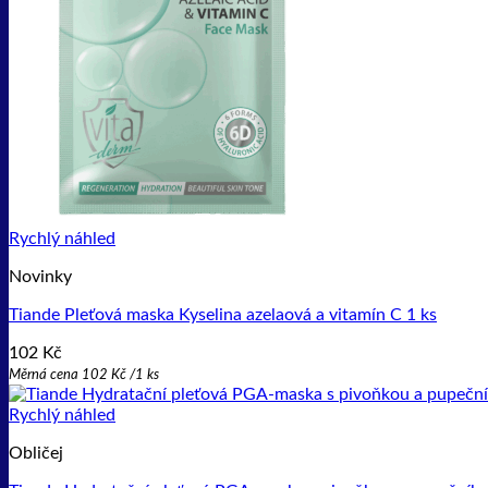
Rychlý náhled
Novinky
Tiande Pleťová maska Kyselina azelaová a vitamín C 1 ks
102
Kč
Měrná cena
102
Kč
/
1 ks
Rychlý náhled
Obličej