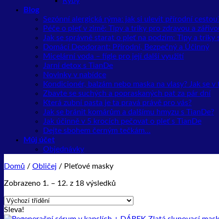
Ryby
Blog
Sezónní alergická rýma: jak si ulevit přírodní cestou
Péče o pleť v zimě: Tipy a triky pro zdravou a záři
Jak se správně starat o pleť na podzim: Tipy a trik
Domácí Deodorant: Přírodní, Bezpečný a Účinný
Micelární voda – fígle pro její další využití
Jarní detox s TianDe
Novinky v nabídce
Kondicionér, balzám nebo maska na vlasy? Jak se v
Zbavte se suchých a popraskaných pat za pár dní
Která zubní pasta je ta pravá právě pro vás?
Jak se bránit komárům a dalšímu hmyzu s TianDe?
Jak účinně v 5 krocích pečovat o pleť s TianDe
Dejte sbohem černým tečkám…
Můj účet
Objednávky
Domů
/
Obličej
/
Pleťové masky
Zobrazeno 1. – 12. z 18 výsledků
Sleva!