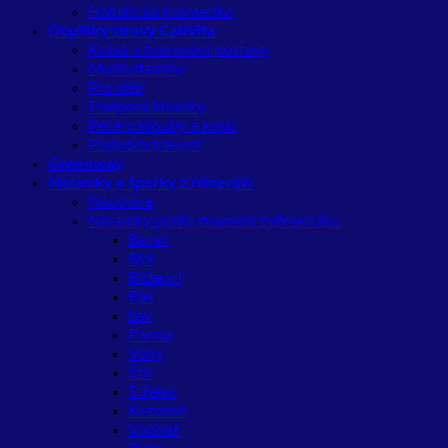
Holistická kosmetika
Doplňky stravy CaliVita
Krása a tvarování postavy
Multivitamíny
Pro děti
Podpora Imunity
Péče o klouby a kosti
Podpora trávení
Greenway
Náramky a šperky z minerálů
Náušnice
Náramky podle znamení zvěrokruhu
Beran
Býk
Blíženci
Rak
Lev
Panna
Váhy
Štír
Střelec
Kozoroh
Vodnář