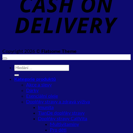
Copyright 2026 ©
Flatsome Theme
Hledat:
Kategorie produktů
Akce a slevy
Dárky
Esenciální oleje
Doplňky stravy a zdravá výživa
Imunita
TianDe doplňky stravy
Doplňky stravy CaliVita
Multivitamíny
Pro děti