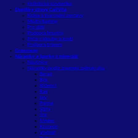
Holistická kosmetika
Doplňky stravy CaliVita
Krása a tvarování postavy
Multivitamíny
Pro děti
Podpora Imunity
Péče o klouby a kosti
Podpora trávení
Greenway
Náramky a šperky z minerálů
Náušnice
Náramky podle znamení zvěrokruhu
Beran
Býk
Blíženci
Rak
Lev
Panna
Váhy
Štír
Střelec
Kozoroh
Vodnář