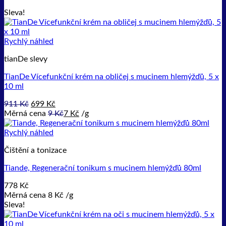
Sleva!
Rychlý náhled
tianDe slevy
TianDe Vícefunkční krém na obličej s mucinem hlemýžďů, 5 x
10 ml
Původní
Aktuální
911
Kč
699
Kč
cena
cena
Měrná cena
9
Kč
7
Kč
/
g
byla:
je:
911 Kč.
699 Kč.
Rychlý náhled
Čištění a tonizace
Tiande, Regenerační tonikum s mucinem hlemýžďů 80ml
778
Kč
Měrná cena
8
Kč
/
g
Sleva!