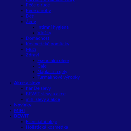
Péče o ruce
Péče o nohy
Děti
Ženy
Intimní hygiena
Vložky
Domácnost
Kosmetické pomůcky
Muži
Zdraví
Esenciální oleje
Čaje
Náplasti a gely
Turmalínové výrobky
Akce a slevy
tianDe slevy
BEWIT slevy a akce
mihi slevy a akce
Novinky
MIHI
BEWIT
Esenciální oleje
Holistická kosmetika