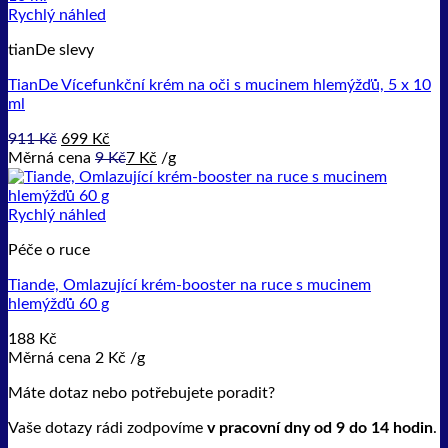
Rychlý náhled
tianDe slevy
TianDe Vícefunkční krém na oči s mucinem hlemýžďů, 5 x 10
ml
Původní
Aktuální
911
Kč
699
Kč
cena
cena
Měrná cena
9
Kč
7
Kč
/
g
byla:
je:
911 Kč.
699 Kč.
Rychlý náhled
Péče o ruce
Tiande, Omlazující krém-booster na ruce s mucinem
hlemýžďů 60 g
188
Kč
Měrná cena
2
Kč
/
g
Máte dotaz nebo potřebujete poradit?
Vaše dotazy rádi zodpovíme
v pracovní dny od 9 do 14 hodin
.