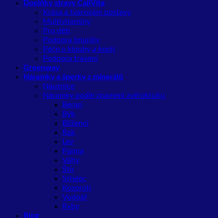
Doplňky stravy CaliVita
Krása a tvarování postavy
Multivitamíny
Pro děti
Podpora Imunity
Péče o klouby a kosti
Podpora trávení
Greenway
Náramky a šperky z minerálů
Náušnice
Náramky podle znamení zvěrokruhu
Beran
Býk
Blíženci
Rak
Lev
Panna
Váhy
Štír
Střelec
Kozoroh
Vodnář
Ryby
Blog