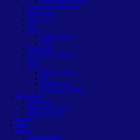
Tělová mléka a krémy
Parfémy a toaletní vody
Péče o ruce
Péče o nohy
Děti
Ženy
Intimní hygiena
Vložky
Domácnost
Kosmetické pomůcky
Muži
Zdraví
Esenciální oleje
Čaje
Náplasti a gely
Turmalínové výrobky
Akce a slevy
tianDe slevy
BEWIT slevy a akce
mihi slevy a akce
Novinky
MIHI
BEWIT
Esenciální oleje