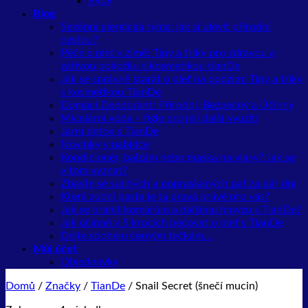
Ryby
Blog
Sezónní alergická rýma: jak si ulevit přírodní
cestou?
Péče o pleť v zimě: Tipy a triky pro zdravou a
zářivou pokožku s kosmetikou tianDe
Jak se správně starat o pleť na podzim: Tipy a triky
s kosmetikou TianDe
Domácí Deodorant: Přírodní, Bezpečný a Účinný
Micelární voda – fígle pro její další využití
Jarní detox s TianDe
Novinky v nabídce
Kondicionér, balzám nebo maska na vlasy? Jak se
v tom vyznat?
Zbavte se suchých a popraskaných pat za pár dní
Která zubní pasta je ta pravá právě pro vás?
Jak se bránit komárům a dalšímu hmyzu s TianDe?
Jak účinně v 5 krocích pečovat o pleť s TianDe
Dejte sbohem černým tečkám…
Můj účet
Objednávky
Domů
/
Značky
/
TianDe
/
Snail Secret (šnečí mucin)