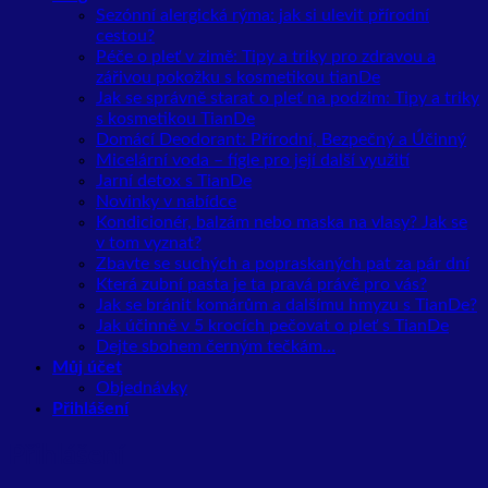
Sezónní alergická rýma: jak si ulevit přírodní
cestou?
Péče o pleť v zimě: Tipy a triky pro zdravou a
zářivou pokožku s kosmetikou tianDe
Jak se správně starat o pleť na podzim: Tipy a triky
s kosmetikou TianDe
Domácí Deodorant: Přírodní, Bezpečný a Účinný
Micelární voda – fígle pro její další využití
Jarní detox s TianDe
Novinky v nabídce
Kondicionér, balzám nebo maska na vlasy? Jak se
v tom vyznat?
Zbavte se suchých a popraskaných pat za pár dní
Která zubní pasta je ta pravá právě pro vás?
Jak se bránit komárům a dalšímu hmyzu s TianDe?
Jak účinně v 5 krocích pečovat o pleť s TianDe
Dejte sbohem černým tečkám…
Můj účet
Objednávky
Přihlášení
Přihlášení