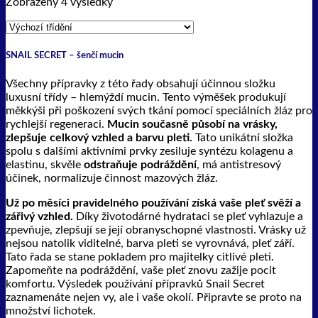
Zobrazeny 4 výsledky
SNAIL SECRET – šenčí mucin
Všechny přípravky z této řady obsahují účinnou složku
luxusní třídy – hlemýždí mucin. Tento výměšek produkují
měkkýši při poškození svých tkání pomocí speciálních žláz pro
rychlejší regeneraci.
Mucin současně působí na vrásky,
zlepšuje celkový vzhled a barvu pleti.
Tato unikátní složka
spolu s dalšími aktivními prvky zesiluje syntézu kolagenu a
elastinu, skvěle
odstraňuje
podráždění
, má antistresový
účinek, normalizuje činnost mazových žláz.
Už po měsíci pravidelného používání získá vaše pleť svěží a
zářivý vzhled.
Díky životodárné hydrataci se pleť vyhlazuje a
zpevňuje, zlepšují se její obranyschopné vlastnosti. Vrásky už
nejsou natolik viditelné, barva pleti se vyrovnává, pleť září.
Tato řada se stane pokladem pro majitelky citlivé pleti.
Zapomeňte na podráždění, vaše pleť znovu zažije pocit
komfortu. Výsledek používání přípravků Snail Secret
zaznamenáte nejen vy, ale i vaše okolí. Připravte se proto na
množství lichotek.