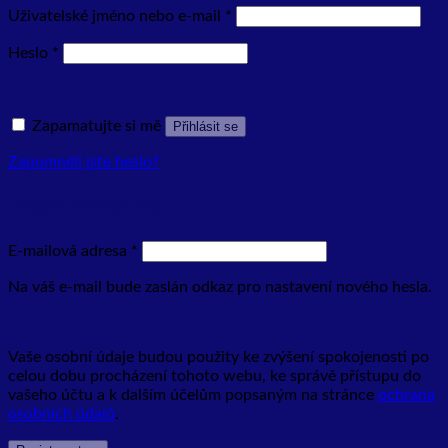
Povinné
Uživatelské jméno nebo e-mail
*
Povinné
Heslo
*
Zapamatujte si mě
Přihlásit se
Zapomněli jste heslo?
Registrovat se
Povinné
E-mailová adresa
*
Na váš e-mail bude zaslán odkaz pro nastavení nového hesla.
Vaše osobní údaje budou použity ke zvýšení spokojenosti po
celou dobu procházení tohoto webu, ke správě přístupu do
vašeho účtu a k dalším účelům popsaným na stránce
ochrana
osobních údajů
.