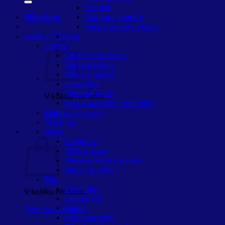
Pro děti
Přihlášení
Podpora Imunity
Péče o klouby a kosti
Košík /
0
Kč
Čaje
Obličej
Čištění a tonizace
Pleťové krémy
Pleťové masky
Oční okolí
Balzámy na rty
V košíku nic není.
Séra a speciální přípravky
Zuby
Zpět do obchodu
Make-up
Košík
Vlasy
Šampóny
Péče o vlasy
Vlasové vody a tonika
Barvy na vlasy
Tělo
Celulitida
V košíku nic není.
Deodorant
Mýdla
Zpět do obchodu
Sprchové gely