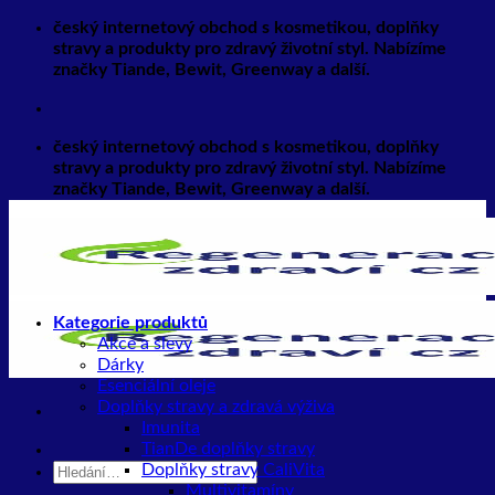
Přeskočit
český internetový obchod s kosmetikou, doplňky
na
stravy a produkty pro zdravý životní styl. Nabízíme
obsah
značky Tiande, Bewit, Greenway a další.
český internetový obchod s kosmetikou, doplňky
stravy a produkty pro zdravý životní styl. Nabízíme
značky Tiande, Bewit, Greenway a další.
Kategorie produktů
Akce a slevy
Dárky
Esenciální oleje
Doplňky stravy a zdravá výživa
Imunita
TianDe doplňky stravy
Hledat:
Doplňky stravy CaliVita
Multivitamíny