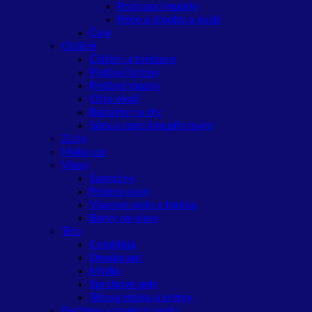
Podpora Imunity
Péče o klouby a kosti
Čaje
Obličej
Čištění a tonizace
Pleťové krémy
Pleťové masky
Oční okolí
Balzámy na rty
Séra a speciální přípravky
Zuby
Make-up
Vlasy
Šampóny
Péče o vlasy
Vlasové vody a tonika
Barvy na vlasy
Tělo
Celulitida
Deodorant
Mýdla
Sprchové gely
Tělová mléka a krémy
Parfémy a toaletní vody